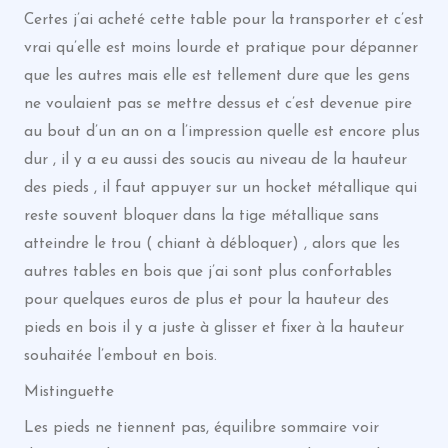
Certes j’ai acheté cette table pour la transporter et c’est
vrai qu’elle est moins lourde et pratique pour dépanner
que les autres mais elle est tellement dure que les gens
ne voulaient pas se mettre dessus et c’est devenue pire
au bout d’un an on a l’impression quelle est encore plus
dur , il y a eu aussi des soucis au niveau de la hauteur
des pieds , il faut appuyer sur un hocket métallique qui
reste souvent bloquer dans la tige métallique sans
atteindre le trou ( chiant à débloquer) , alors que les
autres tables en bois que j’ai sont plus confortables
pour quelques euros de plus et pour la hauteur des
pieds en bois il y a juste à glisser et fixer à la hauteur
souhaitée l’embout en bois.
Mistinguette
Les pieds ne tiennent pas, équilibre sommaire voir