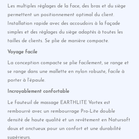
Les multiples réglages de la face, des bras et du siège
permettent un positionnement optimal du client.
Installation rapide avec des accoudoirs à la façade
simples et des réglages du siège adaptés à toutes les
tailles de clients. Se plie de manière compacte.
Voyage facile
La conception compacte se plie facilement, se range et
se range dans une mallette en nylon robuste, facile à
porter à l’épaule.
Incroyablement confortable
Le fauteuil de massage EARTHLITE Vortex est
rembourré avec un rembourrage Pro-Lite double
densité de haute qualité et un revêtement en Natursoft
doux et onctueux pour un confort et une durabilité
supérieurs.