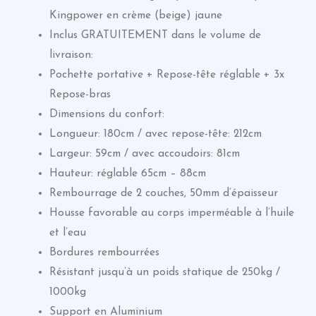
Kingpower en crème (beige) jaune
Inclus GRATUITEMENT dans le volume de
livraison:
Pochette portative + Repose-tête réglable + 3x
Repose-bras
Dimensions du confort:
Longueur: 180cm / avec repose-tête: 212cm
Largeur: 59cm / avec accoudoirs: 81cm
Hauteur: réglable 65cm – 88cm
Rembourrage de 2 couches, 50mm d’épaisseur
Housse favorable au corps imperméable à l’huile
et l’eau
Bordures rembourrées
Résistant jusqu’à un poids statique de 250kg /
1000kg
Support en Aluminium