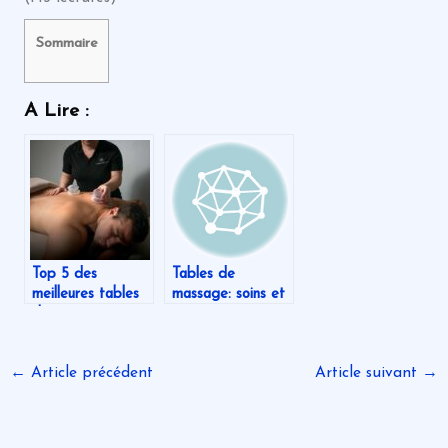
Sommaire
A Lire :
Top 5 des
Tables de
meilleures tables
massage: soins et
de massage en
entretien
2020
←
Article précédent
Article suivant
→