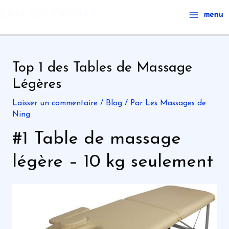
Aller
Main
BAN SUKKAPHAP
menu
au
Menu
contenu
Top 1 des Tables de Massage
Légères
Laisser un commentaire
/
Blog
/ Par
Les Massages de
Ning
#1 Table de massage
légère – 10 kg seulement