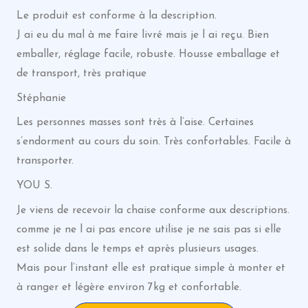
Le produit est conforme à la description.
J ai eu du mal à me faire livré mais je l ai reçu. Bien
emballer, réglage facile, robuste. Housse emballage et
de transport, très pratique
Stéphanie
Les personnes masses sont très à l’aise. Certaines
s’endorment au cours du soin. Très confortables. Facile à
transporter.
YOU S.
Je viens de recevoir la chaise conforme aux descriptions.
comme je ne l ai pas encore utilise je ne sais pas si elle
est solide dans le temps et après plusieurs usages.
Mais pour l’instant elle est pratique simple à monter et
à ranger et légère environ 7kg et confortable.