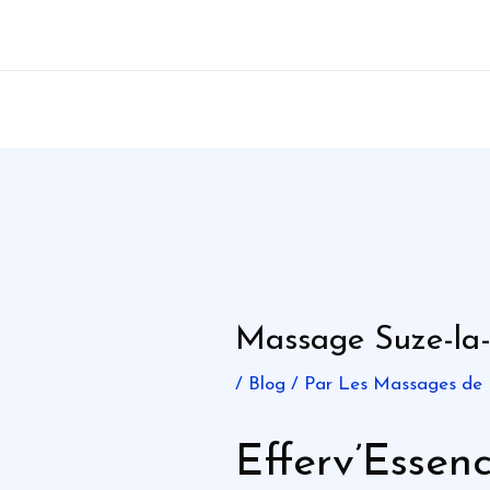
Aller
au
contenu
Massage Suze-la
/
Blog
/ Par
Les Massages de
Efferv’Essen