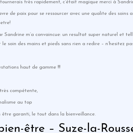
etournerais très rapidement, c’était magique merci à Sandri
vre de paix pour se ressourcer avec une qualite des soins a
etre!
car Sandrine m’a convaincue: un resultat super naturel et te
e soin des mains et pieds sans rien a redire – n’hesitez pas
estations haut de gamme !!!
très compétente,
nalisme au top
 être garanti, le tout dans la bienveillance.
bien-être – Suze-la-Rouss