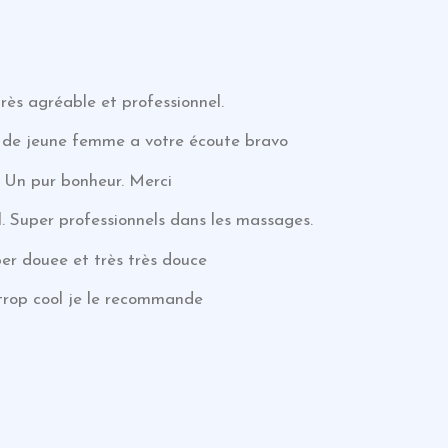
très agréable et professionnel.
e de jeune femme a votre écoute bravo
. Un pur bonheur. Merci
. Super professionnels dans les massages.
er douee et très très douce
l trop cool je le recommande