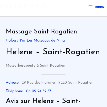
Aller
Main
BAN SUKKAPHAP
menu
au
Menu
contenu
Massage Saint-Rogatien
/
Blog
/ Par
Les Massages de Ning
Helene – Saint-Rogatien
Massothérapeute à Saint-Rogatien
Adresse
: 29 Rue des Platanes, 17220 Saint-Rogatien
Téléphone
:
06 09 24 52 57
Avis sur Helene – Saint-