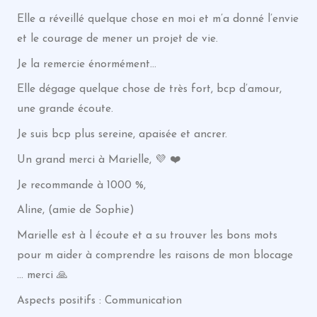
Elle a réveillé quelque chose en moi et m’a donné l’envie
et le courage de mener un projet de vie.
Je la remercie énormément…
Elle dégage quelque chose de très fort, bcp d’amour,
une grande écoute.
Je suis bcp plus sereine, apaisée et ancrer.
Un grand merci à Marielle, 💜 ❤️
Je recommande à 1000 %,
Aline, (amie de Sophie)
Marielle est à l écoute et a su trouver les bons mots
pour m aider à comprendre les raisons de mon blocage
… merci 🙏
Aspects positifs : Communication