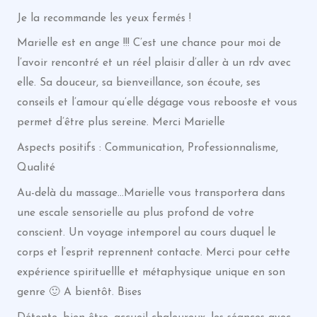
Je la recommande les yeux fermés !
Marielle est en ange !!! C’est une chance pour moi de
l’avoir rencontré et un réel plaisir d’aller à un rdv avec
elle. Sa douceur, sa bienveillance, son écoute, ses
conseils et l’amour qu’elle dégage vous rebooste et vous
permet d’être plus sereine. Merci Marielle
Aspects positifs : Communication, Professionnalisme,
Qualité
Au-delà du massage…Marielle vous transportera dans
une escale sensorielle au plus profond de votre
conscient. Un voyage intemporel au cours duquel le
corps et l’esprit reprennent contacte. Merci pour cette
expérience spirituellle et métaphysique unique en son
genre 🙂 A bientôt. Bises