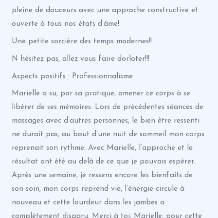
pleine de douceurs avec une approche constructive et
ouverte à tous nos états d’âme!
Une petite sorcière des temps modernes!!
N hésitez pas, allez vous faire dorloter!!!
Aspects positifs : Professionnalisme
Marielle a su, par sa pratique, amener ce corps à se
libérer de ses mémoires. Lors de précédentes séances de
massages avec d’autres personnes, le bien être ressenti
ne durait pas, au bout d’une nuit de sommeil mon corps
reprenait son rythme. Avec Marielle, l’approche et le
résultat ont été au delà de ce que je pouvais espérer.
Après une semaine, je ressens encore les bienfaits de
son soin, mon corps reprend vie, l’énergie circule à
nouveau et cette lourdeur dans les jambes a
complètement disparu. Merci à toi, Marielle, pour cette