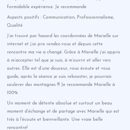
formidable expérience. Je recommande
Aspects positifs : Communication, Professionnalisme,
Qualité
J’ai trouvé par hasard les coordonnées de Marielle sur
internet et j’ai pris rendez-vous et depuis cette
rencontre ma vie a changé. Grâce à Marielle j’ai appris
à m’accepter tel que je suis, à m’ouvrir et aller vers
autres. Elle est d’une douceur, vous écoute et vous
guide, après la séance je suis rebooster, je pourrais
soulever des montagnes !!! Je recommande Marielle à
100%
Un moment de détente absolue et surtout un beau
moment d’échange et de partage avec Marielle qui est
très à l’écoute et bienveillante. Une vraie belle
rencontre!