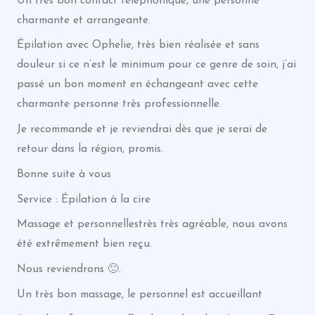
Un très bon contact téléphonique, une personne
charmante et arrangeante.
Épilation avec Ophelie, très bien réalisée et sans
douleur si ce n’est le minimum pour ce genre de soin, j’ai
passé un bon moment en échangeant avec cette
charmante personne très professionnelle.
Je recommande et je reviendrai dès que je serai de
retour dans la région, promis.
Bonne suite à vous
Service : Épilation à la cire
Massage et personnellestrès très agréable, nous avons
été extrêmement bien reçu.
Nous reviendrons 🙂.
Un très bon massage, le personnel est accueillant