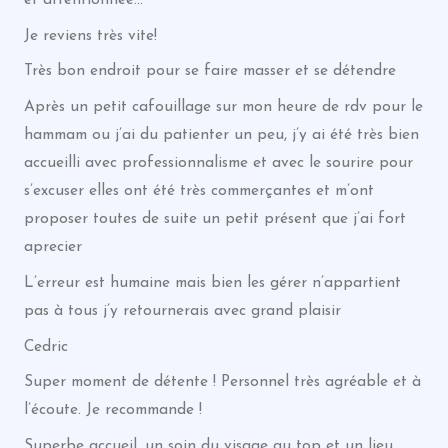
Je reviens très vite!
Très bon endroit pour se faire masser et se détendre
Après un petit cafouillage sur mon heure de rdv pour le
hammam ou j’ai du patienter un peu, j’y ai été très bien
accueilli avec professionnalisme et avec le sourire pour
s’excuser elles ont été très commerçantes et m’ont
proposer toutes de suite un petit présent que j’ai fort
aprecier
L’erreur est humaine mais bien les gérer n’appartient
pas à tous j’y retournerais avec grand plaisir
Cedric
Super moment de détente ! Personnel très agréable et à
l’écoute. Je recommande !
Superbe accueil, un soin du visage au top et un lieu