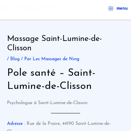
Aller
Main
BAN SUKKAPHAP
menu
au
Menu
contenu
Massage Saint-Lumine-de-
Clisson
/
Blog
/ Par
Les Massages de Ning
Pole santé – Saint-
Lumine-de-Clisson
Psychologue à Saint-Lumine-de-Clisson
Adresse
: Rue de la Praire, 44190 Saint-Lumine-de-