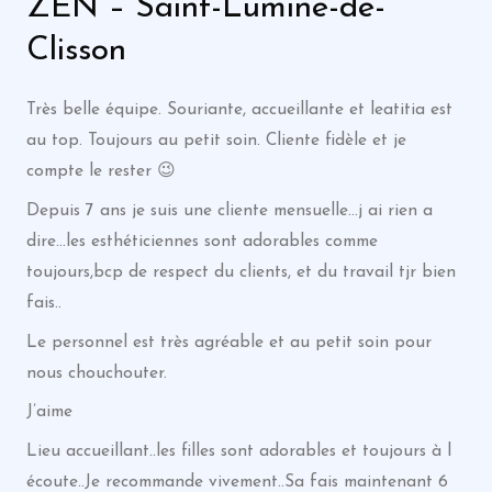
ZEN – Saint-Lumine-de-
Clisson
Très belle équipe. Souriante, accueillante et leatitia est
au top. Toujours au petit soin. Cliente fidèle et je
compte le rester 😉
Depuis 7 ans je suis une cliente mensuelle…j ai rien a
dire…les esthéticiennes sont adorables comme
toujours,bcp de respect du clients, et du travail tjr bien
fais..
Le personnel est très agréable et au petit soin pour
nous chouchouter.
J’aime
Lieu accueillant..les filles sont adorables et toujours à l
écoute..Je recommande vivement..Sa fais maintenant 6