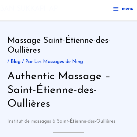
Aller
Main
BAN SUKKAPHAP
menu
au
Menu
contenu
Massage Saint-Étienne-des-
Oullières
/
Blog
/ Par
Les Massages de Ning
Authentic Massage –
Saint-Étienne-des-
Oullières
Institut de massages à Saint-Étienne-des-Oullières