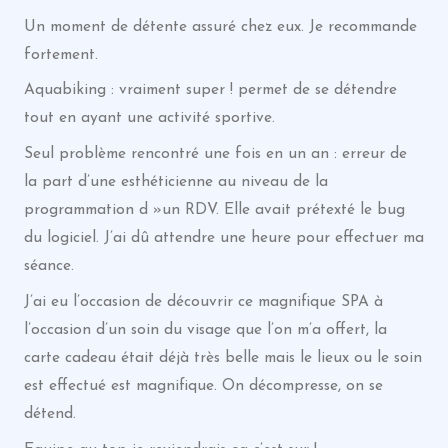
Un moment de détente assuré chez eux. Je recommande
fortement.
Aquabiking : vraiment super ! permet de se détendre
tout en ayant une activité sportive.
Seul problème rencontré une fois en un an : erreur de
la part d’une esthéticienne au niveau de la
programmation d »un RDV. Elle avait prétexté le bug
du logiciel. J’ai dû attendre une heure pour effectuer ma
séance.
J’ai eu l’occasion de découvrir ce magnifique SPA à
l’occasion d’un soin du visage que l’on m’a offert, la
carte cadeau était déjà très belle mais le lieux ou le soin
est effectué est magnifique. On décompresse, on se
détend.