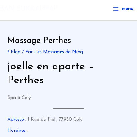
Aller
Main
BAN SUKKAPHAP
menu
au
Menu
contenu
Massage Perthes
/
Blog
/ Par
Les Massages de Ning
joelle en aparte –
Perthes
Spa à Cély
Adresse
: 1 Rue du Fief, 77930 Cély
Horaires
: