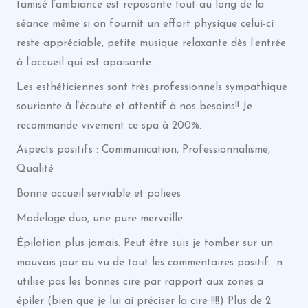
tamisé l’ambiance est reposante tout au long de la
séance même si on fournit un effort physique celui-ci
reste appréciable, petite musique relaxante dès l’entrée
à l’accueil qui est apaisante.
Les esthéticiennes sont très professionnels sympathique
souriante à l’écoute et attentif à nos besoins!! Je
recommande vivement ce spa à 200%.
Aspects positifs : Communication, Professionnalisme,
Qualité
Bonne accueil serviable et poliees
Modelage duo, une pure merveille
Épilation plus jamais. Peut être suis je tomber sur un
mauvais jour au vu de tout les commentaires positif.. n
utilise pas les bonnes cire par rapport aux zones a
épiler (bien que je lui ai préciser la cire !!!!) Plus de 2