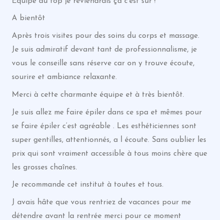
Equipe au top je reviendrais ça c’est sur !
A bientôt
Après trois visites pour des soins du corps et massage.
Je suis admiratif devant tant de professionnalisme, je
vous le conseille sans réserve car on y trouve écoute,
sourire et ambiance relaxante.
Merci à cette charmante équipe et à très bientôt.
Je suis allez me faire épiler dans ce spa et mêmes pour
se faire épiler c’est agréable . Les esthéticiennes sont
super gentilles, attentionnés, a l écoute. Sans oublier les
prix qui sont vraiment accessible à tous moins chère que
les grosses chaînes.
Je recommande cet institut à toutes et tous.
J avais hâte que vous rentriez de vacances pour me
détendre avant la rentrée merci pour ce moment