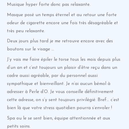
Musique hyper forte donc pas relaxante.
Masque posé un temps éternel et au retour une forte
odeur de cigarette encore une fois très désagréable et
très peu relaxante.
Deux jours plus tard je me retrouve encore avec des
boutons sur le visage …
J’y vais me faire épiler le torse tous les mois depuis plus
d’un an et c’est toujours un plaisir d’être reçu dans un
cadre aussi agréable, par du personnel aussi
sympathique et bienveillant. Je n’ai aucun bémol à
adresser à Perle d’O. Je vous conseille définitivement
cette adresse, on s’y sent toujours privilégié. Bref… c’est
bien là que votre stress quotidien pourra s’envoler !
Spa ou le se sent bien, équipe attentionnée et aux
petits soins.