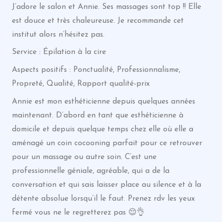
J’adore le salon et Annie. Ses massages sont top !! Elle
est douce et très chaleureuse. Je recommande cet
institut alors n’hésitez pas.
Service : Épilation à la cire
Aspects positifs : Ponctualité, Professionnalisme,
Propreté, Qualité, Rapport qualité-prix
Annie est mon esthéticienne depuis quelques années
maintenant. D’abord en tant que esthéticienne à
domicile et depuis quelque temps chez elle où elle a
aménagé un coin cocooning parfait pour ce retrouver
pour un massage ou autre soin. C’est une
professionnelle géniale, agréable, qui a de la
conversation et qui sais laisser place au silence et à la
détente absolue lorsqu’il le faut. Prenez rdv les yeux
fermé vous ne le regretterez pas 😌👌