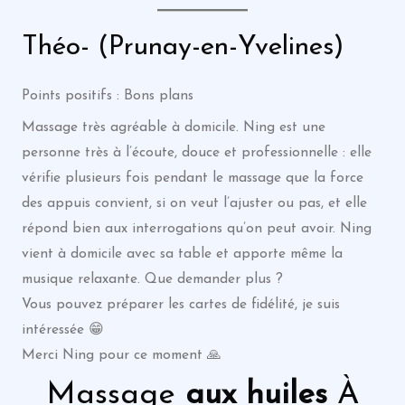
Théo- (Prunay-en-Yvelines)
Points positifs : Bons plans
Massage très agréable à domicile. Ning est une
personne très à l’écoute, douce et professionnelle : elle
vérifie plusieurs fois pendant le massage que la force
des appuis convient, si on veut l’ajuster ou pas, et elle
répond bien aux interrogations qu’on peut avoir. Ning
vient à domicile avec sa table et apporte même la
musique relaxante. Que demander plus ?
Vous pouvez préparer les cartes de fidélité, je suis
intéressée 😁
Merci Ning pour ce moment 🙏
Massage
aux huiles
À