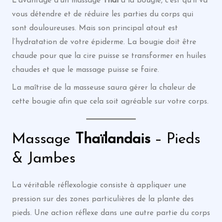
L’avantage d’un massage
Thaï
à la bougie, c’est qu’il va
vous détendre et de réduire les parties du corps qui
sont douloureuses. Mais son principal atout est
l’hydratation de votre épiderme. La bougie doit être
chaude pour que la cire puisse se transformer en huiles
chaudes et que le massage puisse se faire.
La maîtrise de la masseuse saura gérer la chaleur de
cette bougie afin que cela soit agréable sur votre corps.
Massage
Thaïlandais
– Pieds
& Jambes
La véritable réflexologie consiste à appliquer une
pression sur des zones particulières de la plante des
pieds. Une action réflexe dans une autre partie du corps