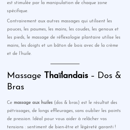
est stimulée par la manipulation de chaque zone
spécifique.
Contrairement aux autres massages qui utilisent les
pouces, les paumes, les mains, les coudes, les genoux et
les pieds, le massage de réflexologie plantaire utilise les
mains, les doigts et un bâton de bois avec de la crème
et de l’huile.
Massage
Thaïlandais
– Dos &
Bras
Ce
massage
aux huiles
(dos & bras) est le résultat des
pétrissages, de longs effleurages, sans oublier les points
de pression. Idéal pour vous aider à relâcher vos
tensions : sentiment de bien-être et légèreté garanti !