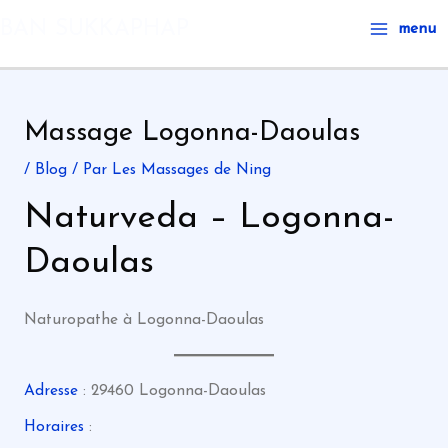
Aller
Main
BAN SUKKAPHAP
menu
au
Menu
contenu
Massage Logonna-Daoulas
/
Blog
/ Par
Les Massages de Ning
Naturveda – Logonna-
Daoulas
Naturopathe à Logonna-Daoulas
Adresse
: 29460 Logonna-Daoulas
Horaires
: