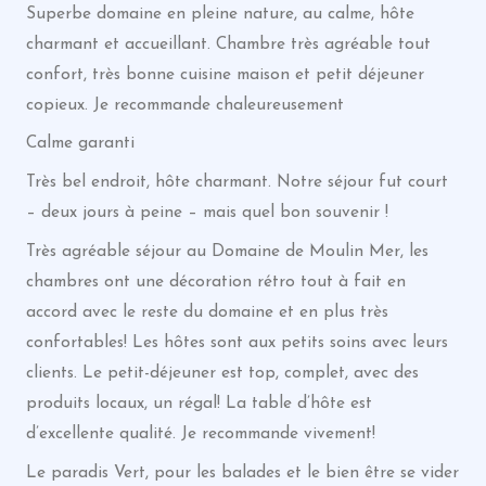
Superbe domaine en pleine nature, au calme, hôte
charmant et accueillant. Chambre très agréable tout
confort, très bonne cuisine maison et petit déjeuner
copieux. Je recommande chaleureusement
Calme garanti
Très bel endroit, hôte charmant. Notre séjour fut court
– deux jours à peine – mais quel bon souvenir !
Très agréable séjour au Domaine de Moulin Mer, les
chambres ont une décoration rétro tout à fait en
accord avec le reste du domaine et en plus très
confortables! Les hôtes sont aux petits soins avec leurs
clients. Le petit-déjeuner est top, complet, avec des
produits locaux, un régal! La table d’hôte est
d’excellente qualité. Je recommande vivement!
Le paradis Vert, pour les balades et le bien être se vider