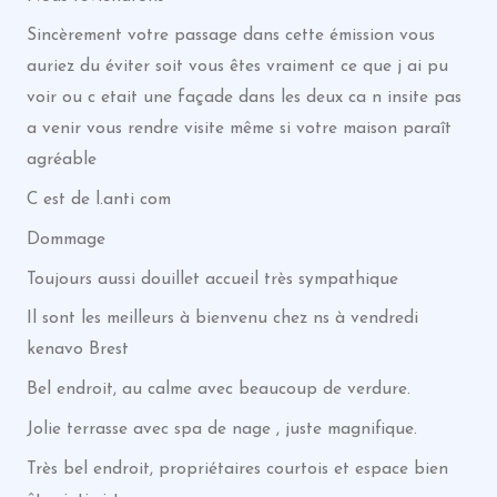
Sincèrement votre passage dans cette émission vous
auriez du éviter soit vous êtes vraiment ce que j ai pu
voir ou c etait une façade dans les deux ca n insite pas
a venir vous rendre visite même si votre maison paraît
agréable
C est de l.anti com
Dommage
Toujours aussi douillet accueil très sympathique
Il sont les meilleurs à bienvenu chez ns à vendredi
kenavo Brest
Bel endroit, au calme avec beaucoup de verdure.
Jolie terrasse avec spa de nage , juste magnifique.
Très bel endroit, propriétaires courtois et espace bien