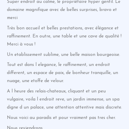
Super endroit au calme, le propriétaire hyper gentil. Le
domaine magnifique avec de belles surprises, bravo et
merci
Très bon accueil et belles prestations, avec élégance et
raffinement. En outre, une table et une cave de qualité !
Merci à vous !
Un etablissement sublime, une belle maison bourgeoise.
Tout est dans l elegance, le raffinement, un endroit
different, un espace de paix, de bonheur tranquille, un
nuage, une etoffe de velour.
A l heure des relais-chateaux, cliquant et un peu
vulgaire, voila l endroit reve, un jardin immense, un spa
digne d un palace, une attention attentive mais discrete.
Nous voici au paradis et pour vraiment pas tres cher.
Nous reviendrons