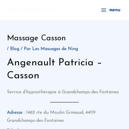
Aller
Main
BAN SUKKAPHAP
menu
au
Menu
contenu
Massage Casson
/
Blog
/ Par
Les Massages de Ning
Angenault Patricia –
Casson
Service d’hypnothérapie à Grandchamps-des-Fontaines
Adresse
: 1462 rte du Moulin Grimaud, 44119
Grandchamps-des-Fontaines