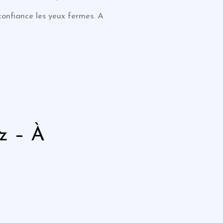
confiance les yeux fermes. A
z – À