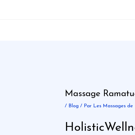
Aller
au
contenu
Massage Ramatue
/
Blog
/ Par
Les Massages de
HolisticWell