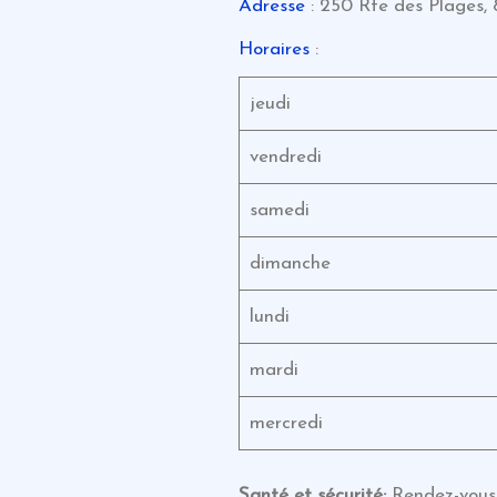
Adresse
: 250 Rte des Plages,
Horaires
:
jeudi
vendredi
samedi
dimanche
lundi
mardi
mercredi
Santé et sécurité:
Rendez-vous 