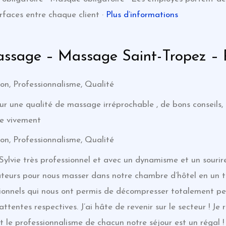
urfaces entre chaque client ·
Plus d’informations
Massage – Massage Saint-Tropez –
on, Professionnalisme, Qualité
r une qualité de massage irréprochable , de bons conseils,
de vivement
on, Professionnalisme, Qualité
Sylvie très professionnel et avec un dynamisme et un sourire
ateurs pour nous masser dans notre chambre d’hôtel en un t
sionnels qui nous ont permis de décompresser totalement pe
ttentes respectives. J’ai hâte de revenir sur le secteur ! 
e et le professionnalisme de chacun notre séjour est un régal 