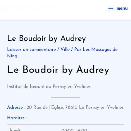
Aller
Main
BAN SUKKAPHAP
menu
au
Menu
contenu
Le Boudoir by Audrey
Laisser un commentaire
/
Ville
/ Par
Les Massages de
Ning
Le Boudoir by Audrey
Institut de beauté au Perray-en-Yvelines
Adresse
: 20 Rue de l’Église, 78610 Le Perray-en-Yvelines
Horaires
:
lundi
09:00–16:00