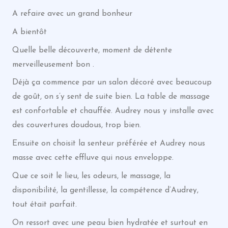
A refaire avec un grand bonheur
A bientôt
Quelle belle découverte, moment de détente
merveilleusement bon .
Déjà ça commence par un salon décoré avec beaucoup
de goût, on s’y sent de suite bien. La table de massage
est confortable et chauffée. Audrey nous y installe avec
des couvertures doudous, trop bien.
Ensuite on choisit la senteur préférée et Audrey nous
masse avec cette effluve qui nous enveloppe.
Que ce soit le lieu, les odeurs, le massage, la
disponibilité, la gentillesse, la compétence d’Audrey,
tout était parfait.
On ressort avec une peau bien hydratée et surtout en