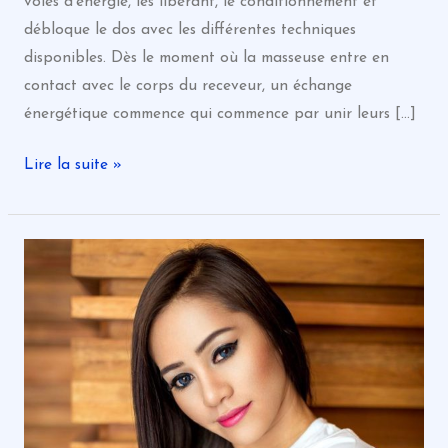
voies d’énergie, les libérant, le conditionnement et
débloque le dos avec les différentes techniques
disponibles. Dès le moment où la masseuse entre en
contact avec le corps du receveur, un échange
énergétique commence qui commence par unir leurs […]
Lire la suite »
6
effets
positifs
du
massage
pour
votre
santé