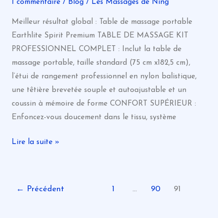
1 commentaire
/
Blog
/
Les Massages de Ning
Meilleur résultat global : Table de massage portable
Earthlite Spirit Premium TABLE DE MASSAGE KIT
PROFESSIONNEL COMPLET : Inclut la table de
massage portable, taille standard (75 cm x182,5 cm),
l’étui de rangement professionnel en nylon balistique,
une têtière brevetée souple et autoajustable et un
coussin à mémoire de forme CONFORT SUPÉRIEUR :
Enfoncez-vous doucement dans le tissu, système
Lire la suite »
←
Précédent
1
…
90
91