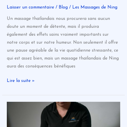
Laisser un commentaire
/
Blog
/
Les Massages de Ning
Un massage thaïlandais nous procurera sans aucun
doute un moment de détente, mais il produira
également des effets sains vraiment importants sur
notre corps et sur notre humeur. Non seulement il offre
une pause agréable de la vie quotidienne stressante, ce
qui est assez bien, mais un massage thaïlandais de Ning
aura des conséquences bénéfiques
Lire la suite »
Top
5
des