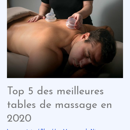
meilleures
tables
de
massage
en
2020
Top 5 des meilleures
tables de massage en
2020