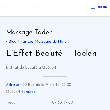
Aller
Main
BAN SUKKAPHAP
menu
au
Menu
contenu
Massage Taden
/
Blog
/ Par
Les Massages de Ning
L’Effet Beauté – Taden
Institut de beauté à Quévert
Adresse
: 20 Rue de la Violette, 22100
Quévert
Horaires
:
jeudi
09:30–19:00