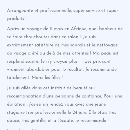
Arrangeante et professionnelle, super service et super
produits !
Après un voyage de 11 mois en Afrique, quel bonheur de
se faire chouchouter dans ce salon !! Je suis
extrêmement satisfaite de mes sourcils et le nettoyage
du visage a été au delà de mes attentes ! Ma peau est
resplendissante. Je n’y croyais plus ^^ Les prix sont
vraiment abordables pour le résultat. Je recommande
totalement. Merci les filles !
Je suis allée dans cet institut de beauté sur
recommandation d’une personne de confiance, Pour une
épilation , j’ai eu un rendez vous avec une jeune
stagiaire tres professionnelle le 24 juin. Elle étais très
douce, très gentille, et a l’écoute. je recommande !