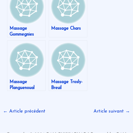
Massage
Massage Chars
Gommegnies
Massage
Massage Trosly-
Planguenoual
Breuil
←
Article précédent
Article suivant
→