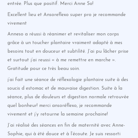
entrée. Plus que positif. Merci Anne So!
Excellent lieu et Ansoreflexo super pro je recommande
vivement
Anneso a réussi à réanimer et revitaliser mon corps
grâce à un toucher plantaire vraiment adapté à mes
besoins tout en douceur et subtilité. J’ai pu lâcher prise
et surtout j’ai reussi « à me remettre en marche ».
Gratitude pour ce très beau soin.
j’ai fait une séance de réflexologie plantaire suite à des
soucis d estomac et de mauvaise digestion. Suite à la
séance, plus de douleurs et digestion normale retrouvée
quel bonheur! merci ansoréflexo, je recommande
vivement et j’y retourne la semaine prochaine!
J’ai réalisé des séances en fin de maternité avec Anne-
Sophie, qui à été douce et à l’écoute. Je suis ressorti