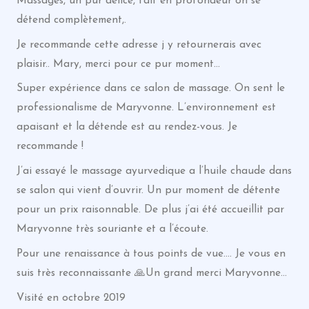
Massages, un pur délice, fait en profondeur on se
détend complètement,.
Je recommande cette adresse j y retournerais avec
plaisir.. Mary, merci pour ce pur moment…
Super expérience dans ce salon de massage. On sent le
professionalisme de Maryvonne. L’environnement est
apaisant et la détende est au rendez-vous. Je
recommande !
J’ai essayé le massage ayurvedique a l’huile chaude dans
se salon qui vient d’ouvrir. Un pur moment de détente
pour un prix raisonnable. De plus j’ai été accueillit par
Maryvonne très souriante et a l’écoute.
Pour une renaissance à tous points de vue…. Je vous en
suis très reconnaissante 🙏Un grand merci Maryvonne…
Visité en octobre 2019