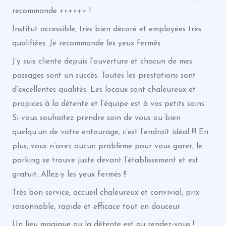
recommande ++++++ !
Institut accessible, très bien décoré et employées très
qualifiées. Je recommande les yeux fermés.
J’y suis cliente depuis l’ouverture et chacun de mes
passages sont un succès. Toutes les prestations sont
d’excellentes qualités. Les locaux sont chaleureux et
propices à la détente et l’équipe est à vos petits soins.
Si vous souhaitez prendre soin de vous ou bien
quelqu’un de votre entourage, c’est l’endroit idéal !!! En
plus, vous n’avez aucun problème pour vous garer, le
parking se trouve juste devant l’établissement et est
gratuit. Allez-y les yeux fermés !!
Très bon service, accueil chaleureux et convivial, prix
raisonnable, rapide et efficace tout en douceur
Un lieu magique ou la détente est au rendez-vous !