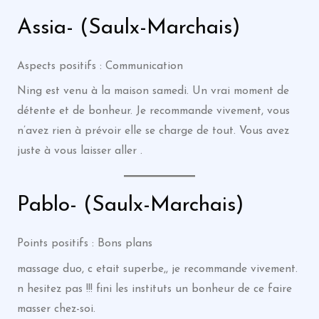
Assia- (Saulx-Marchais)
Aspects positifs : Communication
Ning est venu à la maison samedi. Un vrai moment de
détente et de bonheur. Je recommande vivement, vous
n’avez rien à prévoir elle se charge de tout. Vous avez
juste à vous laisser aller .
Pablo- (Saulx-Marchais)
Points positifs : Bons plans
massage duo, c etait superbe,, je recommande vivement.
n hesitez pas !!! fini les instituts un bonheur de ce faire
masser chez-soi.