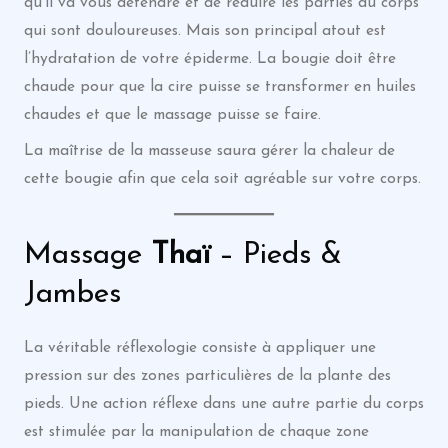
qu’il va vous détendre et de réduire les parties du corps
qui sont douloureuses. Mais son principal atout est
l’hydratation de votre épiderme. La bougie doit être
chaude pour que la cire puisse se transformer en huiles
chaudes et que le massage puisse se faire.
La maîtrise de la masseuse saura gérer la chaleur de
cette bougie afin que cela soit agréable sur votre corps.
Massage
Thaï
– Pieds &
Jambes
La véritable réflexologie consiste à appliquer une
pression sur des zones particulières de la plante des
pieds. Une action réflexe dans une autre partie du corps
est stimulée par la manipulation de chaque zone