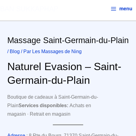
Aller
Main
BAN SUKKAPHAP
menu
au
Menu
contenu
Massage Saint-Germain-du-Plain
/
Blog
/ Par
Les Massages de Ning
Naturel Evasion – Saint-
Germain-du-Plain
Boutique de cadeaux à Saint-Germain-du-
Plain
Services disponibles:
Achats en
magasin · Retrait en magasin
Adresse
: 8 Rte du Bourg, 71370 Saint-Germain-du-