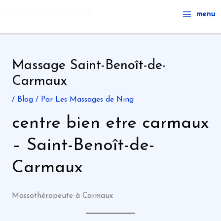
Aller
Main
BAN SUKKAPHAP
menu
au
Menu
contenu
Massage Saint-Benoît-de-
Carmaux
/
Blog
/ Par
Les Massages de Ning
centre bien etre carmaux
– Saint-Benoît-de-
Carmaux
Massothérapeute à Carmaux