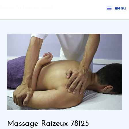
Aller
Main
BAN SUKKAPHAP
menu
au
Menu
contenu
Massage Raizeux 78125