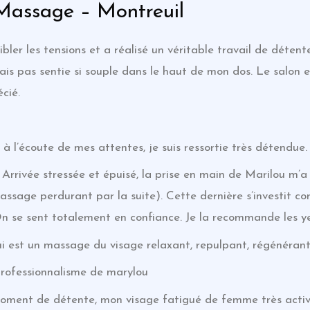
 Massage – Montreuil
bler les tensions et a réalisé un véritable travail de déten
ais pas sentie si souple dans le haut de mon dos. Le salon e
cié.
à l’écoute de mes attentes, je suis ressortie très détendue.
 Arrivée stressée et épuisé, la prise en main de Marilou m’
ssage perdurant par la suite). Cette dernière s’investit c
On se sent totalement en confiance. Je la recommande les y
ui est un massage du visage relaxant, repulpant, régénérant
 professionnalisme de marylou
 moment de détente, mon visage fatigué de femme très activ