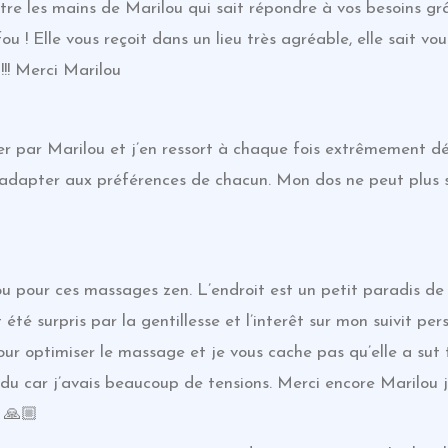
re les mains de Marilou qui sait répondre à vos besoins gr
fou ! Elle vous reçoit dans un lieu très agréable, elle sait v
!!! Merci Marilou
er par Marilou et j’en ressort à chaque fois extrêmement d
s’adapter aux préférences de chacun. Mon dos ne peut plus 
ou pour ces massages zen. L’endroit est un petit paradis d
 été surpris par la gentillesse et l’interêt sur mon suivit p
ur optimiser le massage et je vous cache pas qu’elle a sut 
u car j’avais beaucoup de tensions. Merci encore Marilou je
 🙏🏼