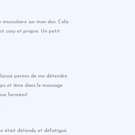
te musculaire sur mon dos. Cela
st cosy et propre. Un petit
a laissé permis de me détendre
orps et âme dans le massage
eux fermées!
.
e était détendu et défatigué.