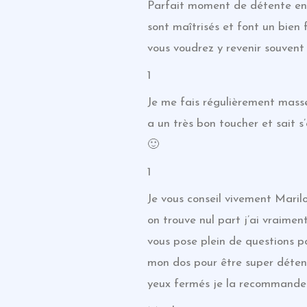
Parfait moment de détente ent
sont maîtrisés et font un bien 
vous voudrez y revenir souvent 
1
Je me fais régulièrement mass
a un très bon toucher et sait 
🙂
1
Je vous conseil vivement Maril
on trouve nul part j’ai vraiment
vous pose plein de questions po
mon dos pour être super détend
yeux fermés je la recommande