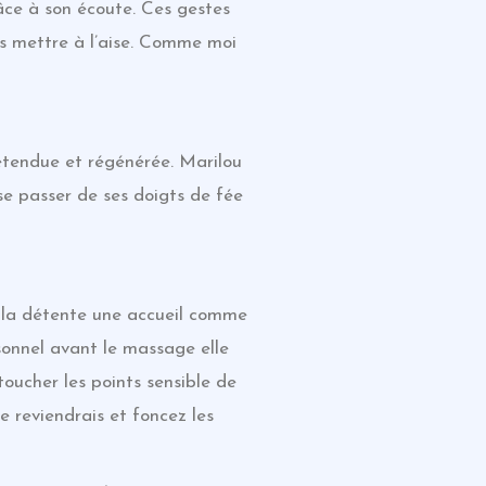
âce à son écoute. Ces gestes
ous mettre à l’aise. Comme moi
étendue et régénérée. Marilou
se passer de ses doigts de fée
e la détente une accueil comme
ersonnel avant le massage elle
toucher les points sensible de
 reviendrais et foncez les