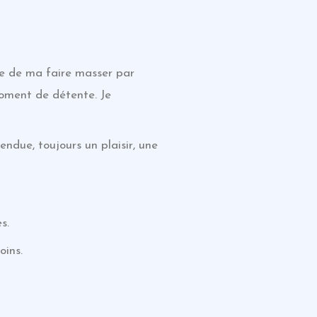
nce de ma faire masser par
moment de détente. Je
ndue, toujours un plaisir, une
s.
oins.