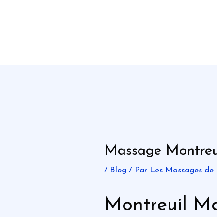
Aller
au
contenu
Massage Montreu
/
Blog
/ Par
Les Massages de
Montreuil Ma