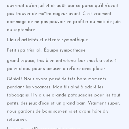
ouvrirait qu’en juillet et août par ce parce qu’il n’avait
pas trouver de maître nageur avant. C’est vraiment
dommage de ne pas pouvoir en profiter au mois de juin
ou septembre.
Lieu d activités et détente sympathique.
Petit spa très joli. Équipe sympathique
grand espace, tres bien entretenu. bar snack a cote. 4
poles d eau pour s amuser. a refaire avec plaisir
Génial ! Nous avons passé de très bons moments
pendant les vacances. Mon fils aîné à adoré les
toboggans. Il y a une grande pataugeoire pour les tout
petits, des jeux d’eau et un grand bain. Vraiment super,
nous gardons de bons souvenirs et avons hâte d’y
retourner.