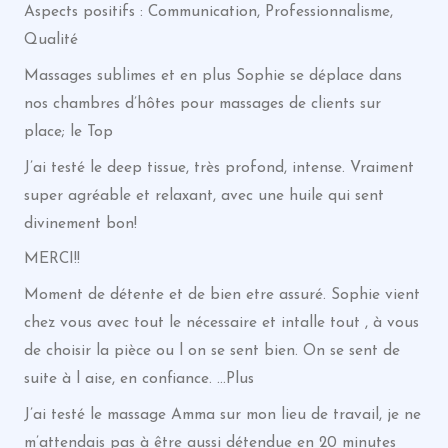
Aspects positifs : Communication, Professionnalisme,
Qualité
Massages sublimes et en plus Sophie se déplace dans
nos chambres d’hôtes pour massages de clients sur
place; le Top
J’ai testé le deep tissue, très profond, intense. Vraiment
super agréable et relaxant, avec une huile qui sent
divinement bon!
MERCI!!
Moment de détente et de bien etre assuré. Sophie vient
chez vous avec tout le nécessaire et intalle tout , à vous
de choisir la pièce ou l on se sent bien. On se sent de
suite à l aise, en confiance. …Plus
J’ai testé le massage Amma sur mon lieu de travail, je ne
m’attendais pas à être aussi détendue en 20 minutes