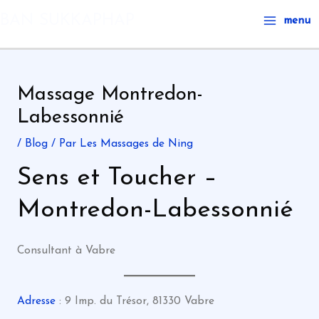
Aller
Main
BAN SUKKAPHAP
menu
au
Menu
contenu
Massage Montredon-
Labessonnié
/
Blog
/ Par
Les Massages de Ning
Sens et Toucher –
Montredon-Labessonnié
Consultant à Vabre
Adresse
: 9 Imp. du Trésor, 81330 Vabre