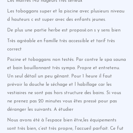
Les maîtres NB nageurs très sérieux
Les toboggans super et la piscine avec plusieurs niveau
d hauteurs c est super avec des enfants jeunes.
De plus une partie herbe est proposé.on s y sens bien
Très agréable en famille très accessible et tarif très
correct
Piscine et toboggans non testés. Par contre le spa sauna
et bain bouillonnant très sympa. Propre et entretenu.
Un seul détail un peu gênant. Pour 1 heure il faut
prévoir la douche le séchage et l habillage car les
vestiaires ne sont pas hors structure des bains. Si vous
ne prenez pas 20 minutes vous êtes pressé pour pas
déranger les suivants. A étudier
Nous avons été à l’espace bien être,les équipements
sont très bien, c’est très propre, l’accueil parfait. Ce fut