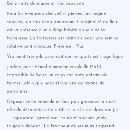
Belle visite du musée et très beau site
Pour les amoureux des vielles pierres, une région
superbe, un très beau panorama. L’originalité du lieu
est la présence d’un village habité au sein de la
forteresse. La forteresse est visitable pour une somme
relativement modique. Présence …Plus
Vraiment très joli. Le circuit des remparts est magnifique
J’adore..petit bémol..dimanche ensoleillé 17h30
impossible de boire un coup car resto entrain de
fermer….alors que nous étions une quinzaine de
personnes..
Déposer votre véhicule en bas puis gravissez la route
afin de découvrir cette « BÊTE » Elle est dans son jus
……imposante , grandiose , souvent touchée ,mais
toujours debout . La fraîcheur de ses murs surprend