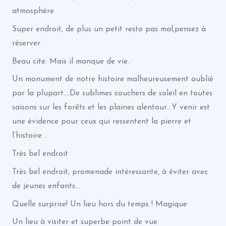
atmosphère
Super endroit, de plus un petit resto pas mal,pensez à
réserver
Beau cite. Mais il manque de vie.
Un monument de notre histoire malheureusement oublié
par la plupart….De sublimes couchers de soleil en toutes
saisons sur les forêts et les plaines alentour…Y venir est
une évidence pour ceux qui ressentent la pierre et
l’histoire .
Très bel endroit
Très bel endroit, promenade intéressante, à éviter avec
de jeunes enfants…
Quelle surprise! Un lieu hors du temps ! Magique
Un lieu à visiter et superbe point de vue