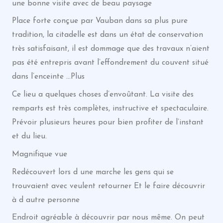
une bonne visite avec de beau paysage
Place forte conçue par Vauban dans sa plus pure
tradition, la citadelle est dans un état de conservation
très satisfaisant, il est dommage que des travaux n’aient
pas été entrepris avant l’effondrement du couvent situé
dans l’enceinte …Plus
Ce lieu a quelques choses d’envoûtant. La visite des
remparts est très complètes, instructive et spectaculaire.
Prévoir plusieurs heures pour bien profiter de l’instant
et du lieu.
Magnifique vue
Redécouvert lors d une marche les gens qui se
trouvaient avec veulent retourner Et le faire découvrir
à d autre personne
Endroit agréable à découvrir par nous même. On peut