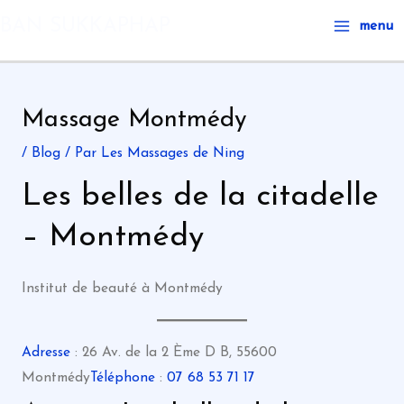
Aller
Main
BAN SUKKAPHAP
menu
au
Menu
contenu
Massage Montmédy
/
Blog
/ Par
Les Massages de Ning
Les belles de la citadelle
– Montmédy
Institut de beauté à Montmédy
Adresse
: 26 Av. de la 2 Ème D B, 55600
Montmédy
Téléphone
:
07 68 53 71 17