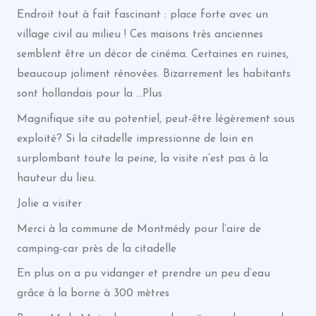
Endroit tout à fait fascinant : place forte avec un
village civil au milieu ! Ces maisons très anciennes
semblent être un décor de cinéma. Certaines en ruines,
beaucoup joliment rénovées. Bizarrement les habitants
sont hollandais pour la …Plus
Magnifique site au potentiel, peut-être légèrement sous
exploité? Si la citadelle impressionne de loin en
surplombant toute la peine, la visite n’est pas à la
hauteur du lieu.
Jolie a visiter
Merci à la commune de Montmédy pour l’aire de
camping-car près de la citadelle
En plus on a pu vidanger et prendre un peu d’eau
grâce à la borne à 300 mètres