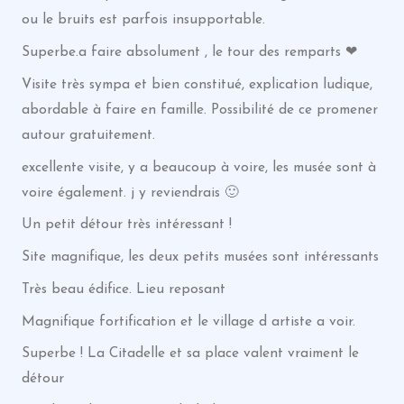
ou le bruits est parfois insupportable.
Superbe.a faire absolument , le tour des remparts ❤
Visite très sympa et bien constitué, explication ludique,
abordable à faire en famille. Possibilité de ce promener
autour gratuitement.
excellente visite, y a beaucoup à voire, les musée sont à
voire également. j y reviendrais 🙂
Un petit détour très intéressant !
Site magnifique, les deux petits musées sont intéressants
Très beau édifice. Lieu reposant
Magnifique fortification et le village d artiste a voir.
Superbe ! La Citadelle et sa place valent vraiment le
détour