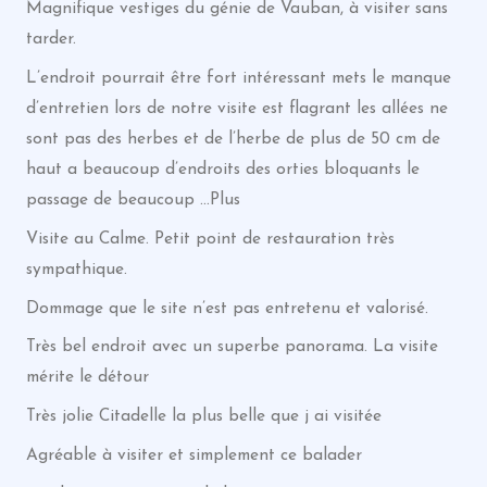
Magnifique vestiges du génie de Vauban, à visiter sans
tarder.
L’endroit pourrait être fort intéressant mets le manque
d’entretien lors de notre visite est flagrant les allées ne
sont pas des herbes et de l’herbe de plus de 50 cm de
haut a beaucoup d’endroits des orties bloquants le
passage de beaucoup …Plus
Visite au Calme. Petit point de restauration très
sympathique.
Dommage que le site n’est pas entretenu et valorisé.
Très bel endroit avec un superbe panorama. La visite
mérite le détour
Très jolie Citadelle la plus belle que j ai visitée
Agréable à visiter et simplement ce balader