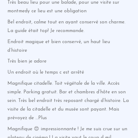
Très beau lieu pour une balade, pour une visite sur
montmedy ce lieu est une obligation
Bel endroit, calme tout en ayant conservé son charme.
La guide était top! Je recommande.
Endroit magique et bien conservé, un haut lieu
d’histoire
Très bien je adore
Un endroit où le temps c est arrêté
Magnifique citadelle. Toit végétale de la ville. Accès
simple. Parking gratuit. Bar et chambres d’hôte en son
sein. Très bel endroit très reposant chargé d’histoire. La
visite de la citadelle et du musée sont payant. Mais
prévoyez de …Plus
Magnifique 😍 impressionnante ! Je me suis crue sur un
plateau de cinéma ! La visite vaut le coup d œil