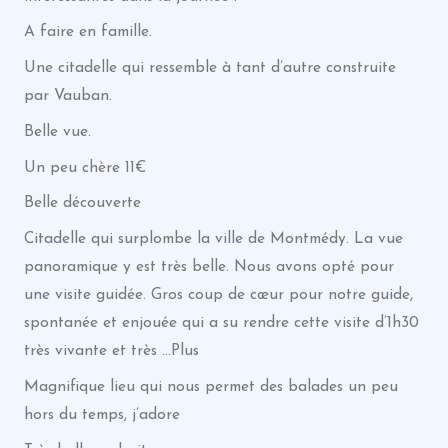
A faire en famille.
Une citadelle qui ressemble à tant d’autre construite
par Vauban.
Belle vue.
Un peu chère 11€
Belle découverte
Citadelle qui surplombe la ville de Montmédy. La vue
panoramique y est très belle. Nous avons opté pour
une visite guidée. Gros coup de cœur pour notre guide,
spontanée et enjouée qui a su rendre cette visite d’1h30
très vivante et très …Plus
Magnifique lieu qui nous permet des balades un peu
hors du temps, j’adore