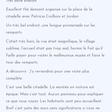
Très belle endroit
Excellent thé dansant organisé sur la place de la
citadelle avec Patricia Crolbois et Jordan
Un très bel endroit, une longue promenade sur les
remparts
C’était très bien, la vue était magnifique, le village
sublime, l’accueil était pas trop mal, hormis le fait qu’il
faille payer pour visiter le malheureux musée et faire le
tour des remparts.
A découvrir . J’y reviendrai pour une visite plus
complète.
C’est une belle citadelle. La montée en voiture est
épique. Mais c’est tout. Aucun panneau pour expliquer
ce que vous voyez. Les habitants sont peu accueillant.
Bref c’est juste des murs sans significations si vous ne