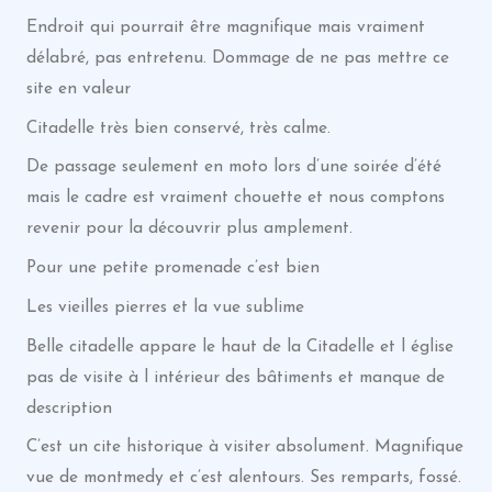
Endroit qui pourrait être magnifique mais vraiment
délabré, pas entretenu. Dommage de ne pas mettre ce
site en valeur
Citadelle très bien conservé, très calme.
De passage seulement en moto lors d’une soirée d’été
mais le cadre est vraiment chouette et nous comptons
revenir pour la découvrir plus amplement.
Pour une petite promenade c’est bien
Les vieilles pierres et la vue sublime
Belle citadelle appare le haut de la Citadelle et l église
pas de visite à l intérieur des bâtiments et manque de
description
C’est un cite historique à visiter absolument. Magnifique
vue de montmedy et c’est alentours. Ses remparts, fossé.