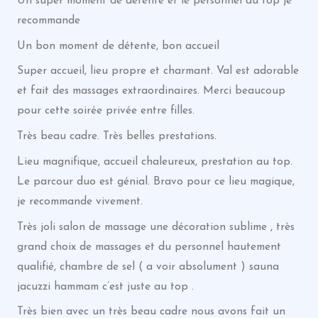
Un super moment de détente et le personnel au top je
recommande
Un bon moment de détente, bon accueil
Super accueil, lieu propre et charmant. Val est adorable
et fait des massages extraordinaires. Merci beaucoup
pour cette soirée privée entre filles.
Très beau cadre. Très belles prestations.
Lieu magnifique, accueil chaleureux, prestation au top.
Le parcour duo est génial. Bravo pour ce lieu magique,
je recommande vivement.
Très joli salon de massage une décoration sublime , très
grand choix de massages et du personnel hautement
qualifié, chambre de sel ( a voir absolument ) sauna
jacuzzi hammam c’est juste au top .
Très bien avec un très beau cadre nous avons fait un