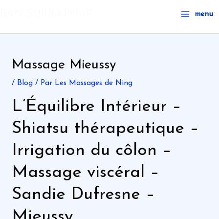
Aller
Main
BAN SUKKAPHAP
menu
au
Menu
contenu
Massage Mieussy
/
Blog
/ Par
Les Massages de Ning
L’Équilibre Intérieur –
Shiatsu thérapeutique –
Irrigation du côlon –
Massage viscéral –
Sandie Dufresne –
Mieussy