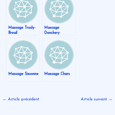
Massage Trosly-
Massage
Breuil
Donchery
Massage Sissonne
Massage Chars
←
Article précédent
Article suivant
→