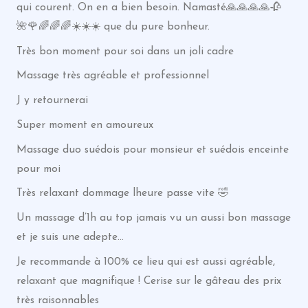
qui courent. On en a bien besoin. Namasté🙏🙏🙏🙏🥀
🌺🌹🌈🌈🌈☀️☀️☀️ que du pure bonheur.
Très bon moment pour soi dans un joli cadre
Massage très agréable et professionnel
J y retournerai
Super moment en amoureux
Massage duo suédois pour monsieur et suédois enceinte
pour moi
Très relaxant dommage lheure passe vite 🤣
Un massage d’1h au top jamais vu un aussi bon massage
et je suis une adepte…
Je recommande à 100% ce lieu qui est aussi agréable,
relaxant que magnifique ! Cerise sur le gâteau des prix
très raisonnables