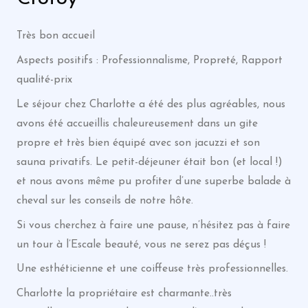
Très bon accueil
Aspects positifs : Professionnalisme, Propreté, Rapport
qualité-prix
Le séjour chez Charlotte a été des plus agréables, nous
avons été accueillis chaleureusement dans un gite
propre et très bien équipé avec son jacuzzi et son
sauna privatifs. Le petit-déjeuner était bon (et local !)
et nous avons même pu profiter d’une superbe balade à
cheval sur les conseils de notre hôte.
Si vous cherchez à faire une pause, n’hésitez pas à faire
un tour à l’Escale beauté, vous ne serez pas déçus !
Une esthéticienne et une coiffeuse très professionnelles.
Charlotte la propriétaire est charmante..très