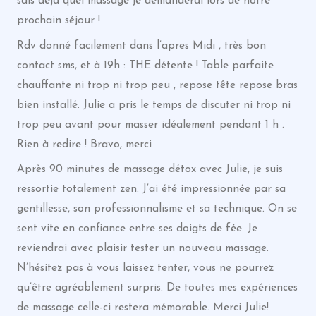
sais déjà quel massage je demanderai lors de notre
prochain séjour !
Rdv donné facilement dans l’apres Midi , très bon
contact sms, et à 19h : THE détente ! Table parfaite
chauffante ni trop ni trop peu , repose tête repose bras
bien installé. Julie a pris le temps de discuter ni trop ni
trop peu avant pour masser idéalement pendant 1 h .
Rien à redire ! Bravo, merci
Après 90 minutes de massage détox avec Julie, je suis
ressortie totalement zen. J’ai été impressionnée par sa
gentillesse, son professionnalisme et sa technique. On se
sent vite en confiance entre ses doigts de fée. Je
reviendrai avec plaisir tester un nouveau massage.
N’hésitez pas à vous laissez tenter, vous ne pourrez
qu’être agréablement surpris. De toutes mes expériences
de massage celle-ci restera mémorable. Merci Julie!