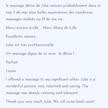
le massage détox de Julie restera probablement dans le
top 3 de mes plus belles expériences des nombreux
massages réalisés au fil de ma vie.
Merci encore à elle … Marc 58ans de Lille
Excellente séance ,
Julie est très professionnelle
Un massage digne de ce nom : le détox !
Parfait
J’aime
I offered a massage to my significant other. Julie is a
wonderful person, nice, talented and caring. The
massage was deeply relaxing and pleasant.
Thank you very much Julie. We will come back soon!