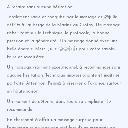
A refaire sans aucune hésitation!
Totalement ravie et conquise par le massage de @julie
dét’Ox à l’auberge de la Marine au Crotoy. Un massage
riche : tant sur la technique, le protocole, la bonne
pression et la générosité . Un massage donné avec une
belle énergie. Merci Julie 😊😊👍👍 pour votre savoir-
faire et savoir.être.
Un massage vraiment exceptionnel, à recommander sans
aucune hésitation. Technique impressionante et maîtrise
parfaite. Attention: Pensez à réserver à l’avance, surtout
en haute saison!
Un moment de détente, dans toute sa simplicité ! Je
recommande !
En cherchant à offrir un massage surprise pour
l’anniversaire de mon conjoint lors d’une escapade en