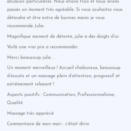
douleurs particulières. Nous étions trois et nous avons
passés un moment très agréable. Si vous souhaitez vous
détendre et être entre de bonnes mains je vous
recommande Julie.
Magnifique moment de détente, julie a des doigts d’or.
Voilà une vrai pro a recommander.
Merci beaucoup julie …
Un moment merveilleux ! Accueil chaleureux, beaucoup
d’écoute et un massage plein d’attention, progressif et
extrêmement relaxant !
Aspects positifs : Communication, Professionnalisme,
Qualité
Massage très apprécié
Commentaire de mon mari : c’était divin