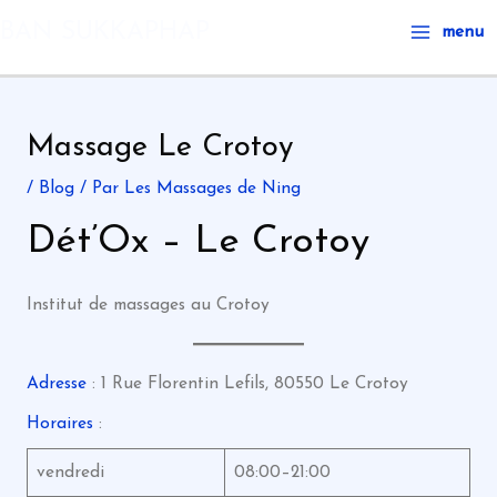
Aller
Main
BAN SUKKAPHAP
menu
au
Menu
contenu
Massage Le Crotoy
/
Blog
/ Par
Les Massages de Ning
Dét’Ox – Le Crotoy
Institut de massages au Crotoy
Adresse
: 1 Rue Florentin Lefils, 80550 Le Crotoy
Horaires
:
vendredi
08:00–21:00