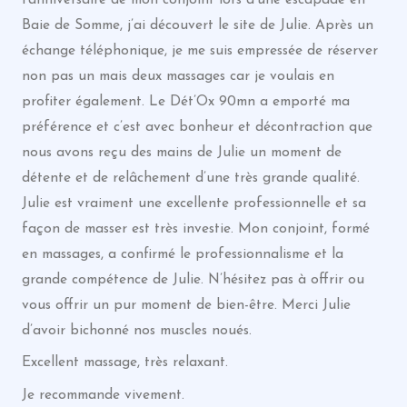
Baie de Somme, j’ai découvert le site de Julie. Après un
échange téléphonique, je me suis empressée de réserver
non pas un mais deux massages car je voulais en
profiter également. Le Dét’Ox 90mn a emporté ma
préférence et c’est avec bonheur et décontraction que
nous avons reçu des mains de Julie un moment de
détente et de relâchement d’une très grande qualité.
Julie est vraiment une excellente professionnelle et sa
façon de masser est très investie. Mon conjoint, formé
en massages, a confirmé le professionnalisme et la
grande compétence de Julie. N’hésitez pas à offrir ou
vous offrir un pur moment de bien-être. Merci Julie
d’avoir bichonné nos muscles noués.
Excellent massage, très relaxant.
Je recommande vivement.