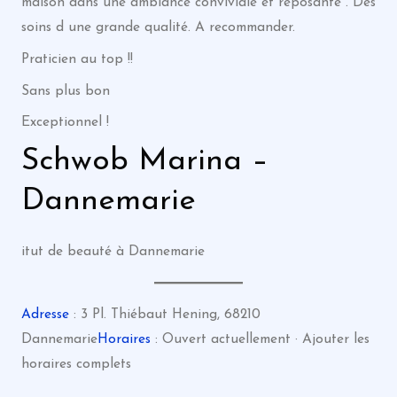
maison dans une ambiance conviviale et reposante . Des
soins d une grande qualité. A recommander.
Praticien au top !!
Sans plus bon
Exceptionnel !
Schwob Marina –
Dannemarie
itut de beauté à Dannemarie
Adresse
: 3 Pl. Thiébaut Hening, 68210
Dannemarie
Horaires
: Ouvert actuellement · Ajouter les
horaires complets