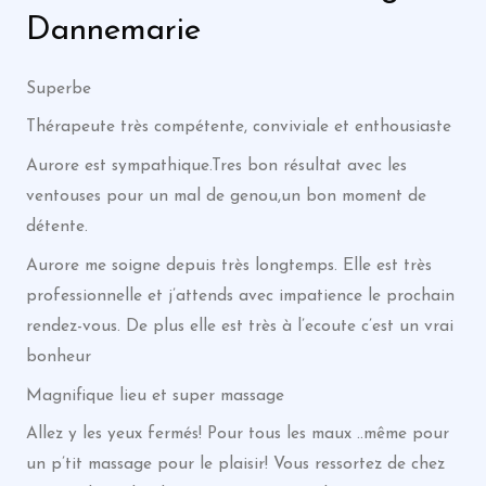
Dannemarie
Superbe
Thérapeute très compétente, conviviale et enthousiaste
Aurore est sympathique.Tres bon résultat avec les
ventouses pour un mal de genou,un bon moment de
détente.
Aurore me soigne depuis très longtemps. Elle est très
professionnelle et j’attends avec impatience le prochain
rendez-vous. De plus elle est très à l’ecoute c’est un vrai
bonheur
Magnifique lieu et super massage
Allez y les yeux fermés! Pour tous les maux ..même pour
un p’tit massage pour le plaisir! Vous ressortez de chez