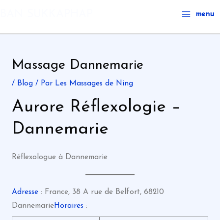
Aller
Main
BAN SUKKAPHAP
menu
au
Menu
contenu
Massage Dannemarie
/
Blog
/ Par
Les Massages de Ning
Aurore Réflexologie –
Dannemarie
Réflexologue à Dannemarie
Adresse
: France, 38 A rue de Belfort, 68210
Dannemarie
Horaires
: