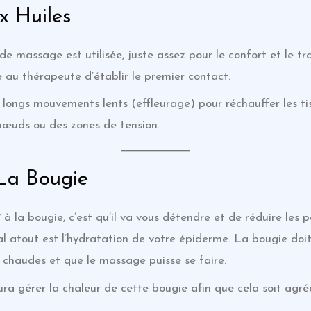
 Huiles
de massage est utilisée, juste assez pour le confort et le
au thérapeute d’établir le premier contact.
ngs mouvements lents (effleurage) pour réchauffer les ti
s nœuds ou des zones de tension.
La Bougie
ï
à la bougie, c’est qu’il va vous détendre et de réduire les p
al atout est l’hydratation de votre épiderme. La bougie doi
s chaudes et que le massage puisse se faire.
ra gérer la chaleur de cette bougie afin que cela soit agréa