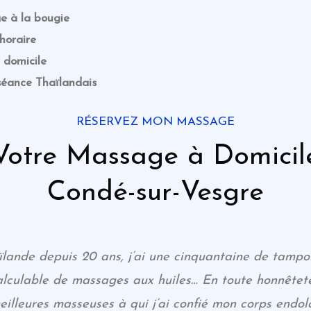
e à la bougie
horaire
 domicile
 séance
Thaïlandais
RÉSERVEZ MON MASSAGE
Votre Massage à Domicil
Condé-sur-Vesgre
ïlande depuis 20 ans, j’ai une cinquantaine de tamp
lculable de massages aux huiles… En toute honnêteté
illeures masseuses à qui j’ai confié mon corps endolo