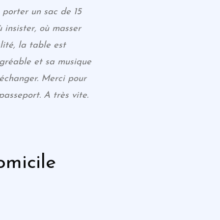
e porter un sac de 15
ù insister, où masser
ité, la table est
agréable et sa musique
 échanger. Merci pour
sseport. A très vite.
micile