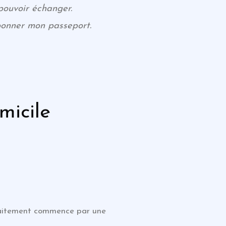
pouvoir échanger.
ponner mon passeport.
icile
 traitement commence par une