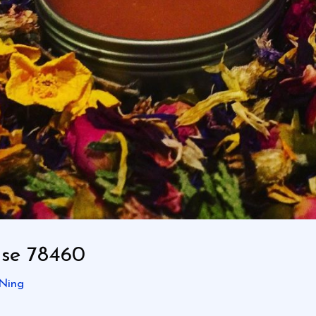
se 78460
Ning