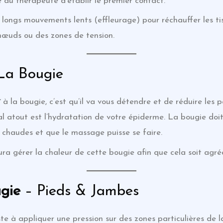
au thérapeute d’établir le premier contact.
ngs mouvements lents (effleurage) pour réchauffer les ti
s nœuds ou des zones de tension.
La Bougie
ï
à la bougie, c’est qu’il va vous détendre et de réduire les p
al atout est l’hydratation de votre épiderme. La bougie doi
s chaudes et que le massage puisse se faire.
ra gérer la chaleur de cette bougie afin que cela soit agréa
ugie
– Pieds & Jambes
ste à appliquer une pression sur des zones particulières de 