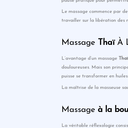
pause pratique pour permettre 
Le massage commence par de lo
travailler sur la libération de
Massage
Thaï
À 
L’avantage d’un massage
Tha
douloureuses. Mais son princip
puisse se transformer en huile
La maîtrise de la masseuse sau
Massage
à la bo
La véritable réflexologie consi