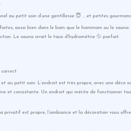
t
l au petit soin d’une gentillesse 😇 … et petites gourmandi
aites, aussi bien dans le bain que le hammam ou le sauna. 
ion. Le sauna avait le taux d’hydrométrie 💦 parfait.
 correct
et au petit soin. L’endroit est très propre, avec une déco s
ive et consistante. Un endroit qui mérite de fonctionner tou
a privatif est propre, l’ambiance et la décoration vous off