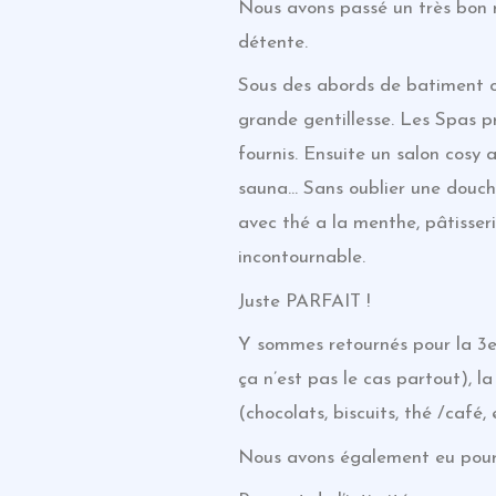
Nous avons passé un très bon 
détente.
Sous des abords de batiment or
grande gentillesse. Les Spas pri
fournis. Ensuite un salon cosy
sauna… Sans oublier une douche
avec thé a la menthe, pâtisser
incontournable.
Juste PARFAIT !
Y sommes retournés pour la 3em
ça n’est pas le cas partout), l
(chocolats, biscuits, thé /café,
Nous avons également eu pour 