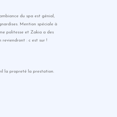
’ambiance du spa est génial,
ignardises. Mention spéciale à
me politesse et Zakia a des
eviendront : c est sur !
l la propreté la prestation.