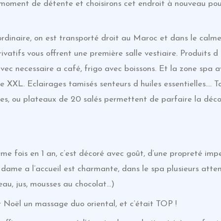
moment de détente et choisirons cet endroit à nouveau p
dinaire, on est transporté droit au Maroc et dans le calme 
vatifs vous offrent une première salle vestiaire. Produits d 
 avec necessaire a café, frigo avec boissons. Et la zone spa
 XXL. Eclairages tamisés senteurs d huiles essentielles…. To
ies, ou plateaux de 20 salés permettent de parfaire la déc
e fois en 1 an, c’est décoré avec goût, d’une propreté impe
a dame a l’accueil est charmante, dans le spa plusieurs atte
 eau, jus, mousses au chocolat…)
Noël un massage duo oriental, et c’était TOP !