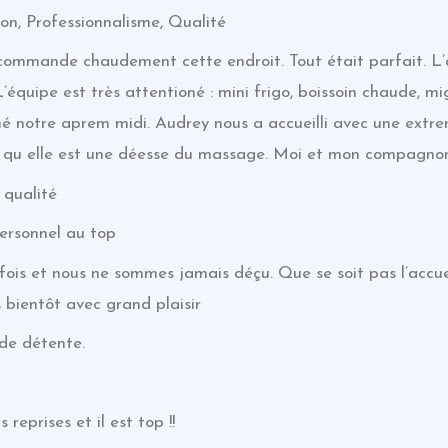
on, Professionnalisme, Qualité
ecommande chaudement cette endroit. Tout était parfait. L
équipe est très attentioné : mini frigo, boissoin chaude, m
né notre aprem midi. Audrey nous a accueilli avec une extre
 qu elle est une déesse du massage. Moi et mon compagnon r
 qualité
personnel au top
ois et nous ne sommes jamais déçu. Que se soit pas l’accuei
s bientôt avec grand plaisir
de détente.
 reprises et il est top !!