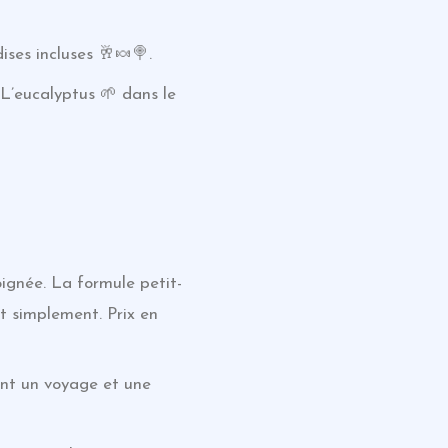
ses incluses 🥂🍬🍭.
L’eucalyptus 🌱 dans le
oignée. La formule petit-
t simplement. Prix en
rent un voyage et une