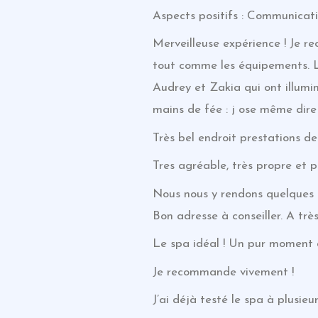
Aspects positifs : Communicati
Merveilleuse expérience ! Je r
tout comme les équipements. L’
Audrey et Zakia qui ont illumi
mains de fée : j ose même dire
Très bel endroit prestations de
Tres agréable, très propre et 
Nous nous y rendons quelques f
Bon adresse à conseiller. A trè
Le spa idéal ! Un pur moment 
Je recommande vivement !
J’ai déjà testé le spa à plusieurs