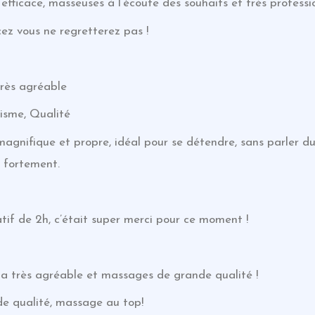
efficace, masseuses à l’écoute des souhaits et très professio
ez vous ne regretterez pas !
très agréable
lisme, Qualité
 magnifique et propre, idéal pour se détendre, sans parler 
e fortement.
if de 2h, c’était super merci pour ce moment !
spa très agréable et massages de grande qualité !
 de qualité, massage au top!