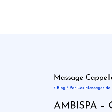
Aller
au
contenu
Massage Cappelle
/
Blog
/ Par
Les Massages de
AMBISPA – C