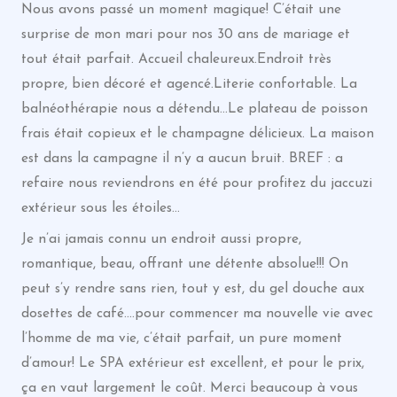
Nous avons passé un moment magique! C’était une
surprise de mon mari pour nos 30 ans de mariage et
tout était parfait. Accueil chaleureux.Endroit très
propre, bien décoré et agencé.Literie confortable. La
balnéothérapie nous a détendu…Le plateau de poisson
frais était copieux et le champagne délicieux. La maison
est dans la campagne il n’y a aucun bruit. BREF : a
refaire nous reviendrons en été pour profitez du jaccuzi
extérieur sous les étoiles…
Je n’ai jamais connu un endroit aussi propre,
romantique, beau, offrant une détente absolue!!! On
peut s’y rendre sans rien, tout y est, du gel douche aux
dosettes de café….pour commencer ma nouvelle vie avec
l’homme de ma vie, c’était parfait, un pure moment
d’amour! Le SPA extérieur est excellent, et pour le prix,
ça en vaut largement le coût. Merci beaucoup à vous