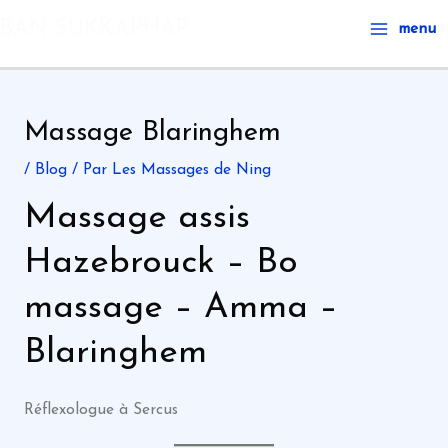
Aller
Main
BAN SUKKAPHAP
menu
au
Menu
contenu
Massage Blaringhem
/
Blog
/ Par
Les Massages de Ning
Massage assis
Hazebrouck – Bo
massage – Amma –
Blaringhem
Réflexologue à Sercus