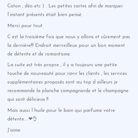
Coton , déo etc ) . Les petites cartes afin de marquer
l’instant présents était bien pensé.
Merci pour tout.
C est la troisième fois que nous y allons et sûrement pas
la dernière!!! Endroit merveilleux pour un bon moment
de détente et de romantisme.
La suite est très propre , il y a toujours une petite
touche de nouveauté pour ravir les clients , les services
supplémentaires proposés sont au top d ailleurs je
recommande la planche campagnarde et le champagne
qui sont délicieux !!
Mais aussi l huile pour le bain qui parfume votre
détente.. .❤👌
J’aime