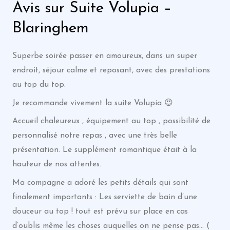
Avis sur Suite Volupia –
Blaringhem
Superbe soirée passer en amoureux, dans un super
endroit, séjour calme et reposant, avec des prestations
au top du top.
Je recommande vivement la suite Volupia 😍
Accueil chaleureux , équipement au top , possibilité de
personnalisé notre repas , avec une très belle
présentation. Le supplément romantique était à la
hauteur de nos attentes.
Ma compagne a adoré les petits détails qui sont
finalement importants : Les serviette de bain d’une
douceur au top ! tout est prévu sur place en cas
d’oublis même les choses auquelles on ne pense pas… (